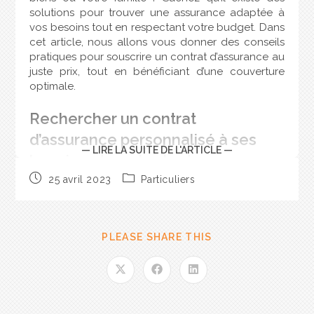
solutions pour trouver une assurance adaptée à
vos besoins tout en respectant votre budget. Dans
cet article, nous allons vous donner des conseils
pratiques pour souscrire un contrat d’assurance au
juste prix, tout en bénéficiant d’une couverture
optimale.
Rechercher un contrat
d’assurance personnalisé à ses
— LIRE LA SUITE DE L'ARTICLE —
besoins et son budget
25 avril 2023
Particuliers
La première étape pour trouver un contrat
d’assurance moins cher est de bien définir vos
besoins. En effet, chaque personne a des besoins
différents en matière d’assurance. Il est donc
PLEASE SHARE THIS
important de prendre le temps de réfléchir à vos
priorités et à ce que vous souhaitez protéger. Par
exemple, si vous êtes locataire, vous n’avez pas les
mêmes besoins qu’un propriétaire. De même, si
vous avez une voiture neuve, vous aurez