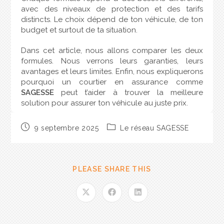
avec des niveaux de protection et des tarifs
distincts. Le choix dépend de ton véhicule, de ton
budget et surtout de ta situation.
Dans cet article, nous allons comparer les deux
formules. Nous verrons leurs garanties, leurs
avantages et leurs limites. Enfin, nous expliquerons
pourquoi un courtier en assurance comme
SAGESSE
peut t’aider à trouver la meilleure
solution pour assurer ton véhicule au juste prix.
Assurance auto au tiers : le
9 septembre 2025
Le réseau SAGESSE
minimum obligatoire
L’assurance auto au tiers, aussi appelée
PLEASE SHARE THIS
responsabilité civile
, est la formule la plus
basique. Elle est obligatoire pour tout véhicule
terrestre à moteur.
Cette garantie couvre uniquement les dommages