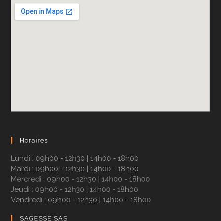
Le choix dépend de plusieurs critères :
L’âge et la valeur du véhicule
:
Voiture ancienne : souvent mieux vaut se
limiter à une assurance au tiers.
Véhicule récent ou haut de gamme : une
assurance tous risques reste conseillée.
Ton profil de conducteur
:
Jeune conducteur ou conducteur malussé :
Horaires
attention aux primes élevées.
Lundi : 09h00 - 12h30 | 14h00 - 18h00
Mardi : 09h00 - 12h30 | 14h00 - 18h00
Conducteur expérimenté avec bonus :
Mercredi : 09h00 - 12h30 | 14h00 - 18h00
possibilité de négocier un meilleur tarif.
Jeudi : 09h00 - 12h30 | 14h00 - 18h00
Vendredi : 09h00 - 12h30 | 14h00 - 18h00
Ton budget
:
SAGESSE SAS
Le tiers allège tes dépenses, mais expose à